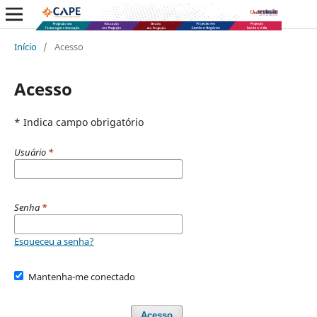
Início
/
Acesso
Acesso
* Indica campo obrigatório
Usuário
*
Senha
*
Esqueceu a senha?
Mantenha-me conectado
Acesso