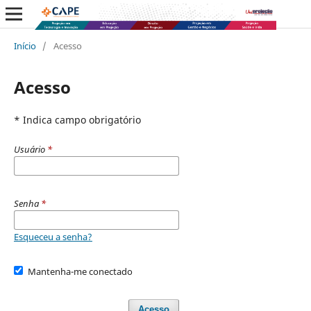
Início
/
Acesso
Acesso
* Indica campo obrigatório
Usuário
*
Senha
*
Esqueceu a senha?
Mantenha-me conectado
Acesso