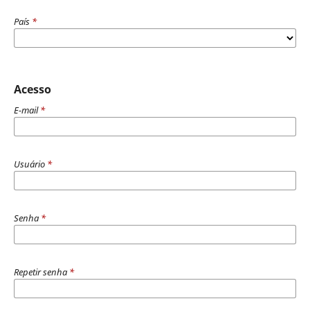
País
*
Acesso
E-mail
*
Usuário
*
Senha
*
Repetir senha
*